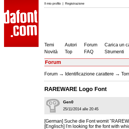
Il mio profilo
|
Registrazione
Temi
Autori
Forum
Carica un c
Novità
Top
FAQ
Strumenti
Forum
→
→
Forum
Identificazione carattere
Torn
RAREWARE Logo Font
Gen0
25/11/2014 alle 20:45
[German] Suche die Font womit "RAREW
[Englisch] I'm looking for the font with