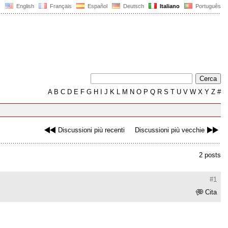
English
Français
Español
Deutsch
Italiano
Português
A
B
C
D
E
F
G
H
I
J
K
L
M
N
O
P
Q
R
S
T
U
V
W
X
Y
Z
#
Discussioni più recenti
Discussioni più vecchie
2 posts
#1
Cita