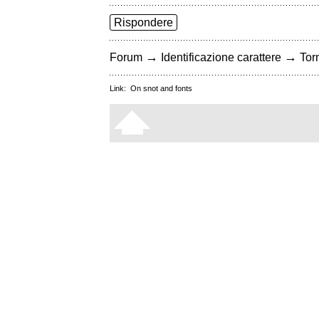
Rispondere
→
→
Forum
Identificazione carattere
Torn
Link:
On snot and fonts