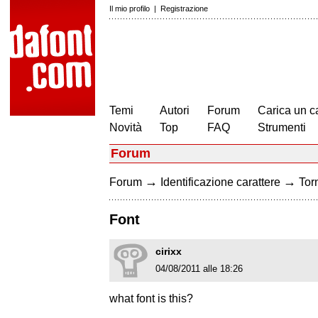
Il mio profilo
|
Registrazione
Temi
Autori
Forum
Carica un c
Novità
Top
FAQ
Strumenti
Forum
→
→
Forum
Identificazione carattere
Torn
Font
cirixx
04/08/2011 alle 18:26
what font is this?