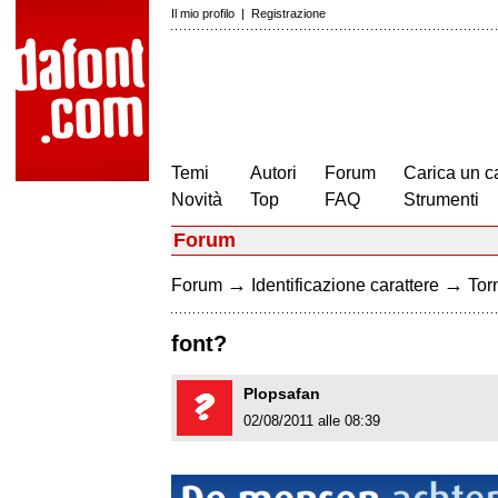
Il mio profilo
|
Registrazione
Temi
Autori
Forum
Carica un c
Novità
Top
FAQ
Strumenti
Forum
→
→
Forum
Identificazione carattere
Torn
font?
Plopsafan
02/08/2011 alle 08:39