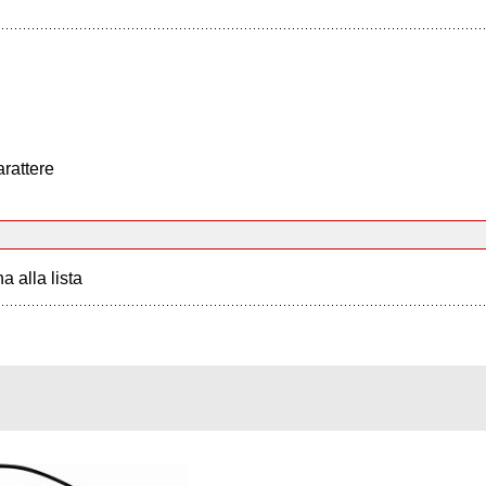
arattere
a alla lista