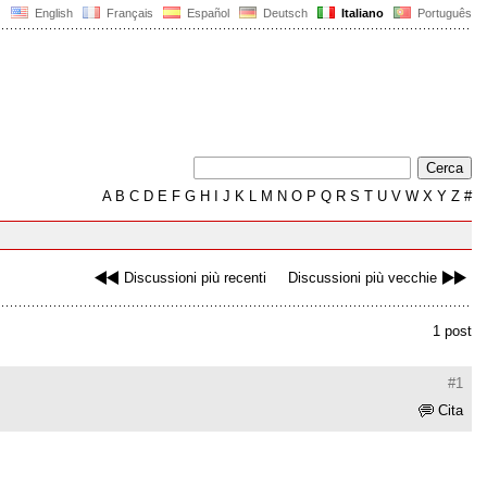
English
Français
Español
Deutsch
Italiano
Português
A
B
C
D
E
F
G
H
I
J
K
L
M
N
O
P
Q
R
S
T
U
V
W
X
Y
Z
#
Discussioni più recenti
Discussioni più vecchie
1 post
#1
Cita