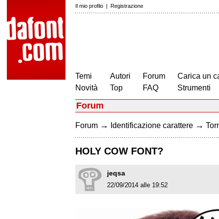
Il mio profilo
|
Registrazione
Temi
Autori
Forum
Carica un c
Novità
Top
FAQ
Strumenti
Forum
→
→
Forum
Identificazione carattere
Torn
HOLY COW FONT?
jeqsa
22/09/2014 alle 19:52