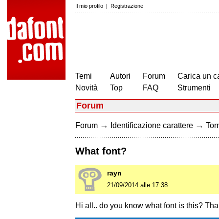
Il mio profilo
|
Registrazione
Temi
Autori
Forum
Carica un c
Novità
Top
FAQ
Strumenti
Forum
→
→
Forum
Identificazione carattere
Torn
What font?
rayn
21/09/2014 alle 17:38
Hi all.. do you know what font is this? Th