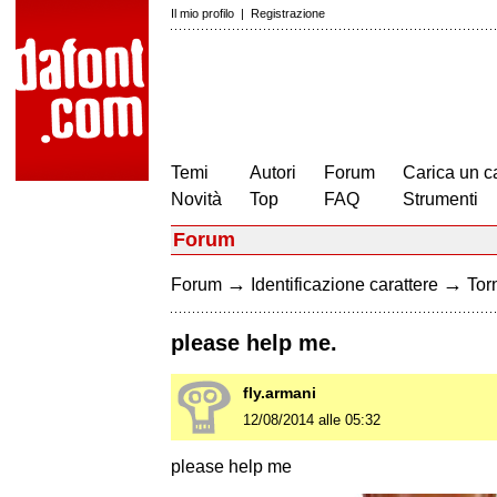
Il mio profilo
|
Registrazione
Temi
Autori
Forum
Carica un c
Novità
Top
FAQ
Strumenti
Forum
→
→
Forum
Identificazione carattere
Torn
please help me.
fly.armani
12/08/2014 alle 05:32
please help me