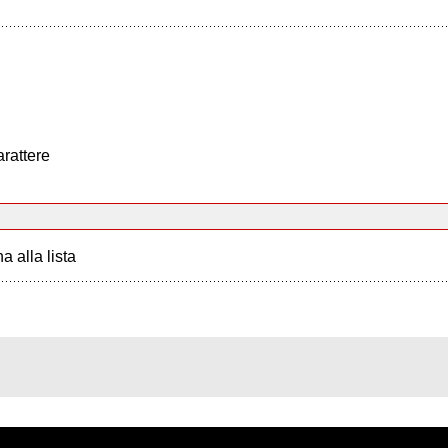
arattere
a alla lista