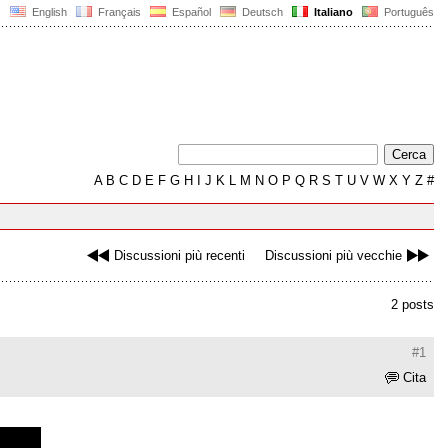
English
Français
Español
Deutsch
Italiano
Português
A
B
C
D
E
F
G
H
I
J
K
L
M
N
O
P
Q
R
S
T
U
V
W
X
Y
Z
#
Discussioni più recenti
Discussioni più vecchie
2 posts
#1
Cita