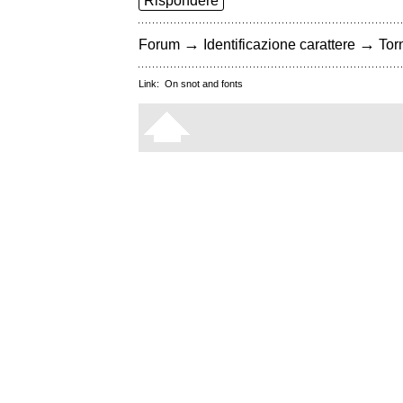
Rispondere
→
→
Forum
Identificazione carattere
Torn
Link:
On snot and fonts