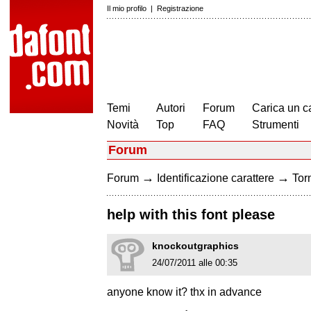
Il mio profilo
|
Registrazione
Temi
Autori
Forum
Carica un c
Novità
Top
FAQ
Strumenti
Forum
→
→
Forum
Identificazione carattere
Torn
help with this font please
knockoutgraphics
24/07/2011 alle 00:35
anyone know it? thx in advance