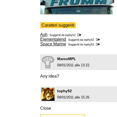
Caratteri suggeriti
Ash
Suggeriti da
tophy52
Elementalend
Suggeriti da
tophy52
Space Marine
Suggeriti da
tophy52
MarcoMPL
09/01/2011 alle 13:22
Any idea?
tophy52
09/01/2011 alle 15:26
Close