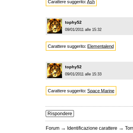
Carattere suggerito:
Ash
tophy52
09/01/2011 alle 15:32
Carattere suggerito:
Elementalend
tophy52
09/01/2011 alle 15:33
Carattere suggerito:
Space Marine
Rispondere
→
→
Forum
Identificazione carattere
Torn