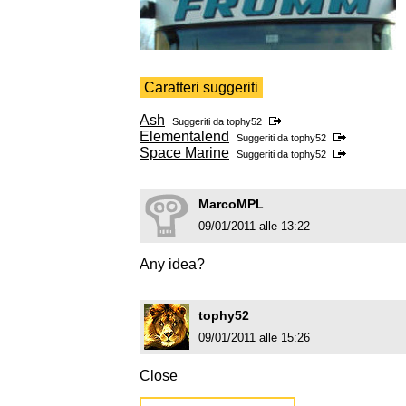
Caratteri suggeriti
Ash
Suggeriti da
tophy52
Elementalend
Suggeriti da
tophy52
Space Marine
Suggeriti da
tophy52
MarcoMPL
09/01/2011 alle 13:22
Any idea?
tophy52
09/01/2011 alle 15:26
Close