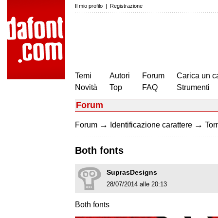
Il mio profilo
|
Registrazione
Temi
Autori
Forum
Carica un c
Novità
Top
FAQ
Strumenti
Forum
→
→
Forum
Identificazione carattere
Torn
Both fonts
SuprasDesigns
28/07/2014 alle 20:13
Both fonts