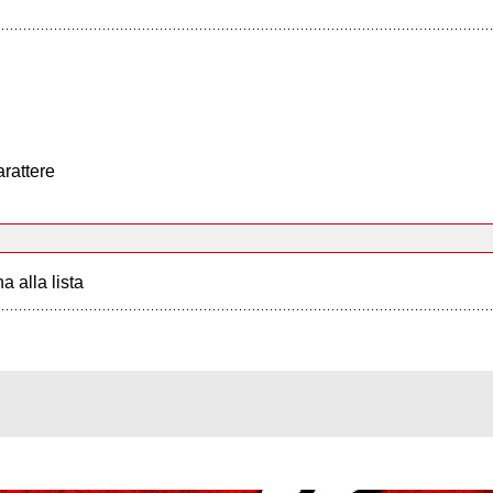
arattere
a alla lista