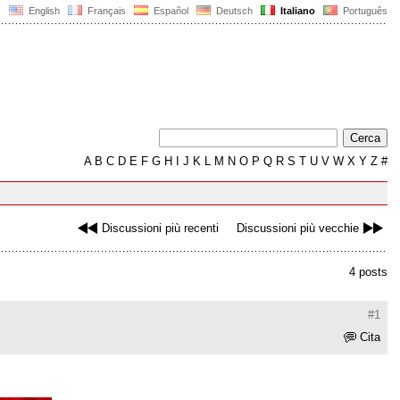
English
Français
Español
Deutsch
Italiano
Português
A
B
C
D
E
F
G
H
I
J
K
L
M
N
O
P
Q
R
S
T
U
V
W
X
Y
Z
#
Discussioni più recenti
Discussioni più vecchie
4 posts
#1
Cita