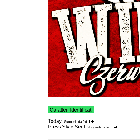
Caratteri Identificati
Today
Suggeriti da
frd
Press Style Serif
Suggeriti da
frd