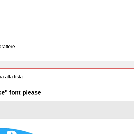
arattere
a alla lista
ce" font please