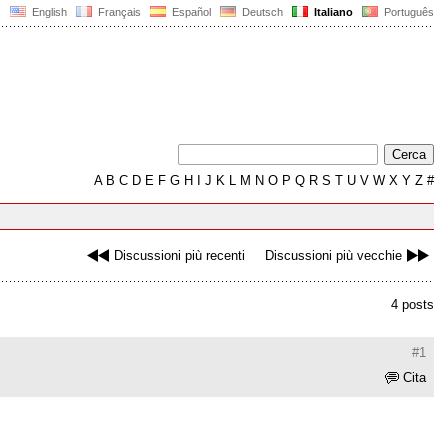
English
Français
Español
Deutsch
Italiano
Português
A
B
C
D
E
F
G
H
I
J
K
L
M
N
O
P
Q
R
S
T
U
V
W
X
Y
Z
#
Discussioni più recenti
Discussioni più vecchie
4 posts
#1
Cita