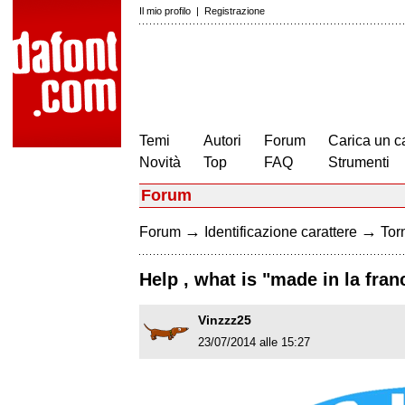
Il mio profilo
|
Registrazione
Temi
Autori
Forum
Carica un c
Novità
Top
FAQ
Strumenti
Forum
→
→
Forum
Identificazione carattere
Torn
Help , what is "made in la fran
Vinzzz25
23/07/2014 alle 15:27