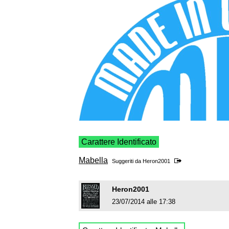
Carattere Identificato
Mabella
Suggeriti da
Heron2001
Heron2001
23/07/2014 alle 17:38