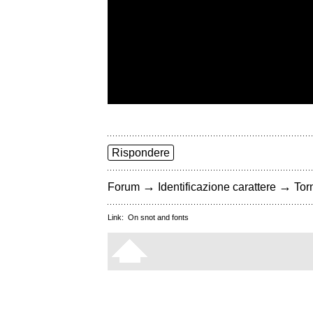
Rispondere
→
→
Forum
Identificazione carattere
Torn
Link:
On snot and fonts