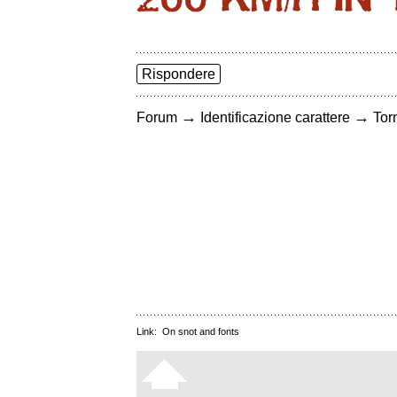
Rispondere
→
→
Forum
Identificazione carattere
Torn
Link:
On snot and fonts