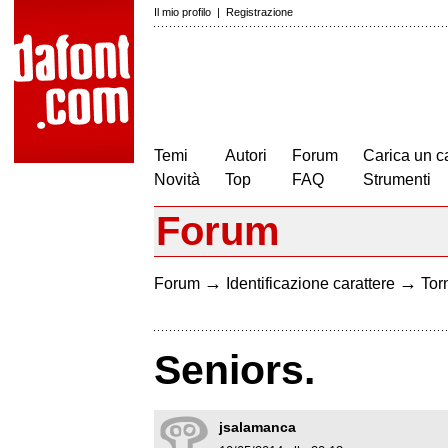
Il mio profilo
|
Registrazione
Temi
Autori
Forum
Carica un c
Novità
Top
FAQ
Strumenti
Forum
→
→
Forum
Identificazione carattere
Torn
Seniors.
jsalamanca