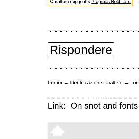
Carattere suggerito:
Progress Bold Italic
Rispondere
→
→
Forum
Identificazione carattere
Torn
Link:
On snot and fonts