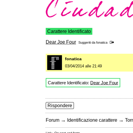
Carattere Identificato
Dear Joe Four
Suggeriti da
fonatica
fonatica
03/04/2014 alle 21:49
Carattere Identificato:
Dear Joe Four
Rispondere
→
→
Forum
Identificazione carattere
Torn
Link:
On snot and fonts