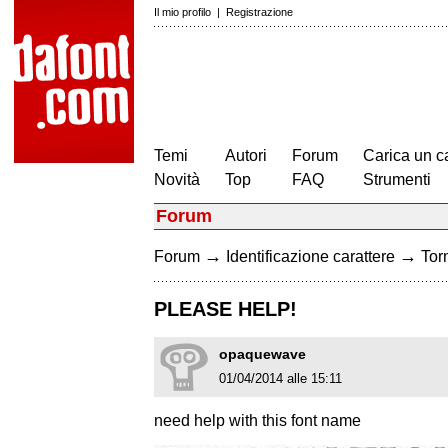
Il mio profilo
|
Registrazione
Temi
Autori
Forum
Carica un c
Novità
Top
FAQ
Strumenti
Forum
→
→
Forum
Identificazione carattere
Torn
PLEASE HELP!
opaquewave
01/04/2014 alle 15:11
need help with this font name