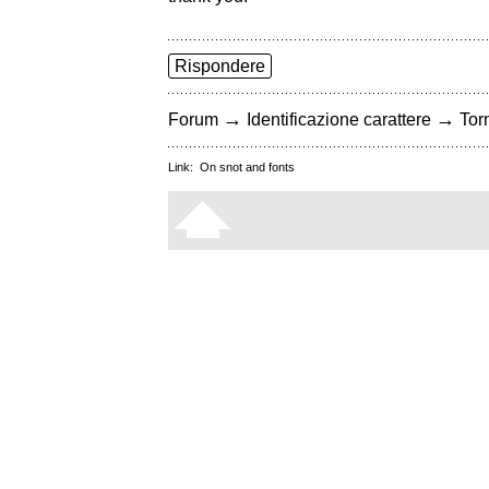
Rispondere
→
→
Forum
Identificazione carattere
Torn
Link:
On snot and fonts