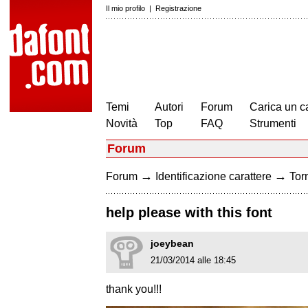
Il mio profilo
|
Registrazione
Temi
Autori
Forum
Carica un c
Novità
Top
FAQ
Strumenti
Forum
→
→
Forum
Identificazione carattere
Torn
help please with this font
joeybean
21/03/2014 alle 18:45
thank you!!!