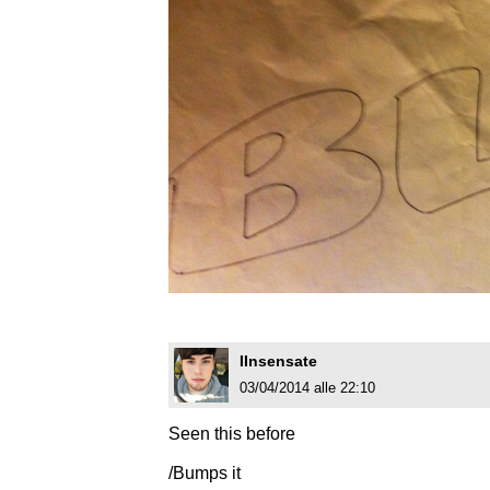
IInsensate
03/04/2014 alle 22:10
Seen this before
/Bumps it