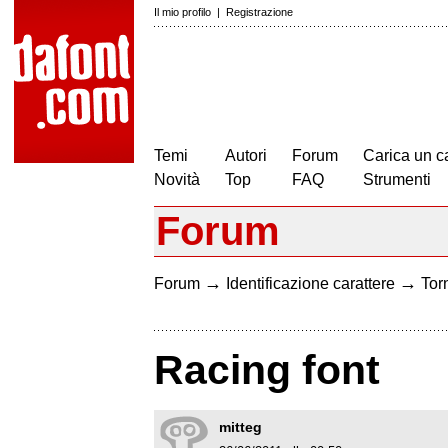
Il mio profilo
|
Registrazione
Temi
Autori
Forum
Carica un c
Novità
Top
FAQ
Strumenti
Forum
→
→
Forum
Identificazione carattere
Torn
Racing font
mitteg