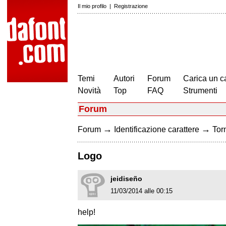
Il mio profilo
|
Registrazione
Temi
Autori
Forum
Carica un c
Novità
Top
FAQ
Strumenti
Forum
→
→
Forum
Identificazione carattere
Torn
Logo
jeidiseño
11/03/2014 alle 00:15
help!