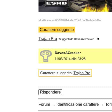
Modificato su 08/03/2014 alle 23:40 da TheMadM4n
Carattere suggerito
Trajan Pro
Suggeriti da
DavesACracker
DavesACracker
11/03/2014 alle 23:28
Carattere suggerito:
Trajan Pro
Rispondere
→
→
Forum
Identificazione carattere
Torn