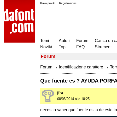
Il mio profilo
|
Registrazione
Temi
Autori
Forum
Carica un c
Novità
Top
FAQ
Strumenti
Forum
→
→
Forum
Identificazione carattere
Torn
Que fuente es ? AYUDA PORF
jfra
08/03/2014 alle 18:25
necesito saber que fuente es la de este l