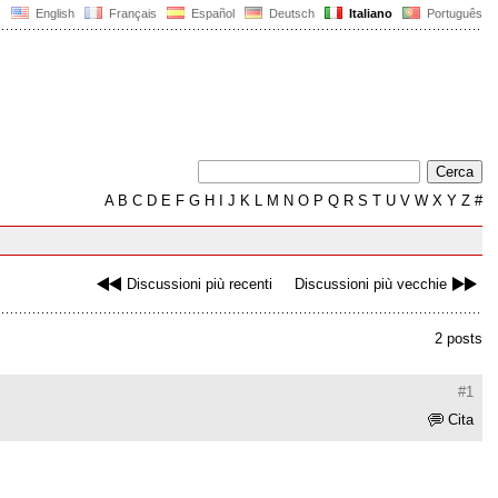
English
Français
Español
Deutsch
Italiano
Português
A
B
C
D
E
F
G
H
I
J
K
L
M
N
O
P
Q
R
S
T
U
V
W
X
Y
Z
#
Discussioni più recenti
Discussioni più vecchie
2 posts
#1
Cita