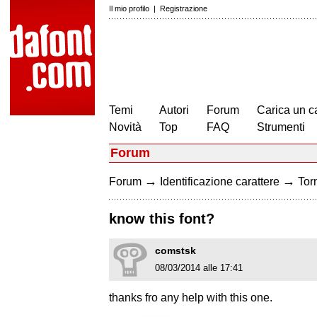
Il mio profilo
|
Registrazione
Temi
Autori
Forum
Carica un c
Novità
Top
FAQ
Strumenti
Forum
→
→
Forum
Identificazione carattere
Torn
know this font?
comstsk
08/03/2014 alle 17:41
thanks fro any help with this one.