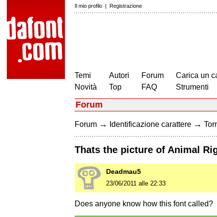
Il mio profilo
|
Registrazione
Temi
Autori
Forum
Carica un c
Novità
Top
FAQ
Strumenti
Forum
→
→
Forum
Identificazione carattere
Torn
Thats the picture of Animal R
Deadmau5
23/06/2011 alle 22:33
Does anyone know how this font called?