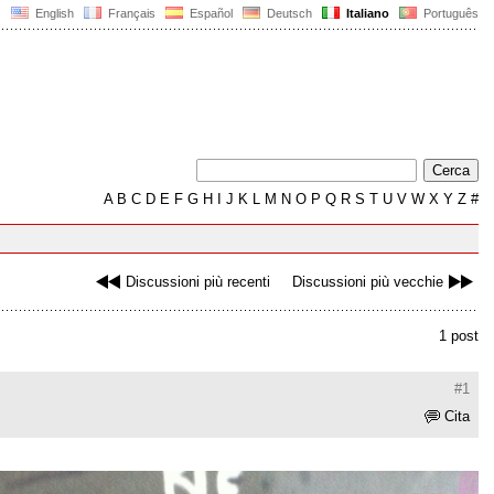
English
Français
Español
Deutsch
Italiano
Português
A
B
C
D
E
F
G
H
I
J
K
L
M
N
O
P
Q
R
S
T
U
V
W
X
Y
Z
#
Discussioni più recenti
Discussioni più vecchie
1 post
#1
Cita