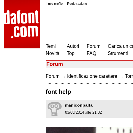
Il mio profilo
|
Registrazione
Temi
Autori
Forum
Carica un c
Novità
Top
FAQ
Strumenti
Forum
→
→
Forum
Identificazione carattere
Torn
font help
maniconpalta
03/03/2014 alle 21:32