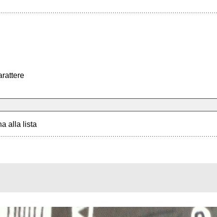
arattere
a alla lista