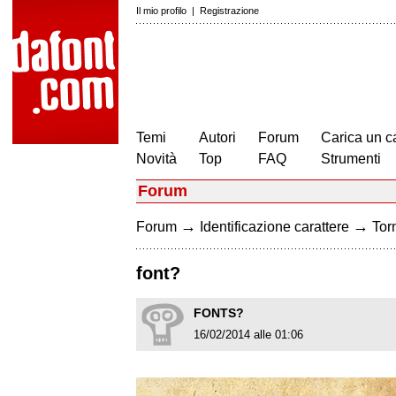
Il mio profilo
|
Registrazione
Temi
Autori
Forum
Carica un c
Novità
Top
FAQ
Strumenti
Forum
→
→
Forum
Identificazione carattere
Torn
font?
FONTS?
16/02/2014 alle 01:06