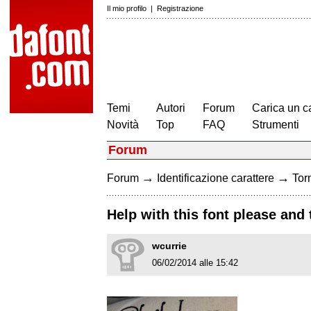
Il mio profilo
|
Registrazione
Temi
Autori
Forum
Carica un c
Novità
Top
FAQ
Strumenti
Forum
→
→
Forum
Identificazione carattere
Torn
Help with this font please and
wcurrie
06/02/2014 alle 15:42