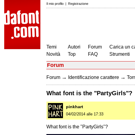
Il mio profilo
|
Registrazione
Temi
Autori
Forum
Carica un c
Novità
Top
FAQ
Strumenti
Forum
→
→
Forum
Identificazione carattere
Torn
What font is the "PartyGirls"?
pinkhart
04/02/2014 alle 17:33
What font is the "PartyGirls"?