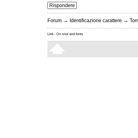
Rispondere
→
→
Forum
Identificazione carattere
Torn
Link:
On snot and fonts