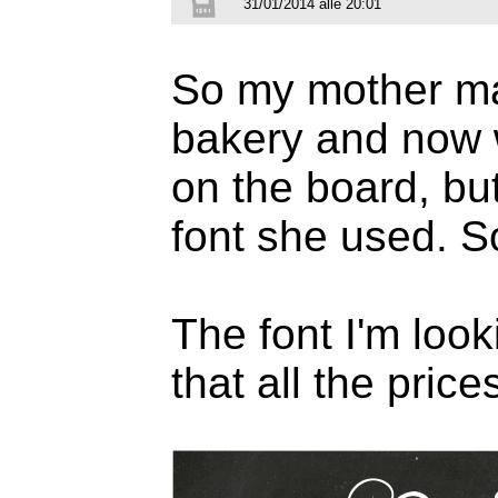
31/01/2014 alle 20:01
So my mother ma
bakery and now 
on the board, b
font she used. S
The font I'm looki
that all the price