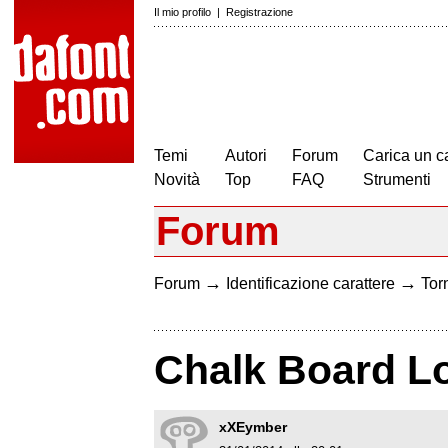
Il mio profilo
|
Registrazione
Temi
Autori
Forum
Carica un c
Novità
Top
FAQ
Strumenti
Forum
→
→
Forum
Identificazione carattere
Torn
Chalk Board L
xXEymber