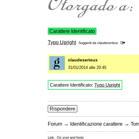
Carattere Identificato
Typo Upright
Suggeriti da
claudeserieux
claudeserieux
31/01/2014 alle 20:45
Carattere Identificato:
Typo Upright
Rispondere
→
→
Forum
Identificazione carattere
Torn
Link:
On snot and fonts