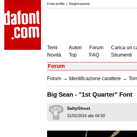
Il mio profilo
|
Registrazione
Temi
Autori
Forum
Carica un c
Novità
Top
FAQ
Strumenti
Forum
→
→
Forum
Identificazione carattere
Torn
Big Sean - "1st Quarter" Font
SaltyGhost
31/01/2014 alle 04:50