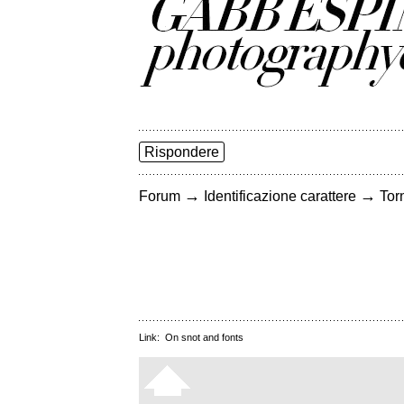
Rispondere
→
→
Forum
Identificazione carattere
Torn
Link:
On snot and fonts