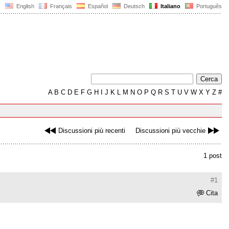
English
Français
Español
Deutsch
Italiano
Português
A
B
C
D
E
F
G
H
I
J
K
L
M
N
O
P
Q
R
S
T
U
V
W
X
Y
Z
#
Discussioni più recenti
Discussioni più vecchie
1 post
#1
Cita