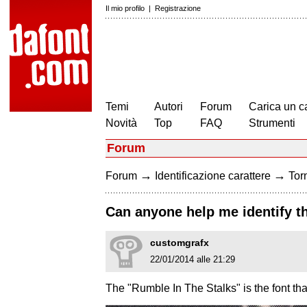
Il mio profilo
|
Registrazione
Temi
Autori
Forum
Carica un c
Novità
Top
FAQ
Strumenti
Forum
→
→
Forum
Identificazione carattere
Torn
Can anyone help me identify th
customgrafx
22/01/2014 alle 21:29
The "Rumble In The Stalks" is the font that