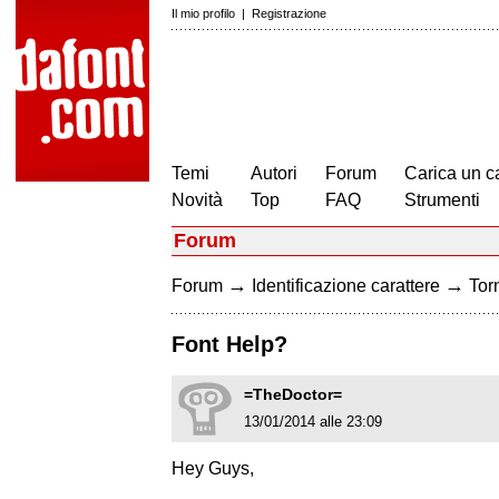
Il mio profilo
|
Registrazione
Temi
Autori
Forum
Carica un c
Novità
Top
FAQ
Strumenti
Forum
→
→
Forum
Identificazione carattere
Torn
Font Help?
=TheDoctor=
13/01/2014 alle 23:09
Hey Guys,