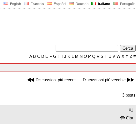
English
Français
Español
Deutsch
Italiano
Português
A
B
C
D
E
F
G
H
I
J
K
L
M
N
O
P
Q
R
S
T
U
V
W
X
Y
Z
#
Discussioni più recenti
Discussioni più vecchie
3 posts
#1
Cita