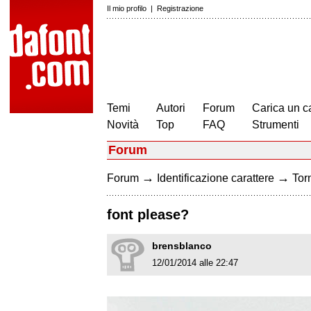
Il mio profilo
|
Registrazione
Temi
Autori
Forum
Carica un c
Novità
Top
FAQ
Strumenti
Forum
→
→
Forum
Identificazione carattere
Torn
font please?
brensblanco
12/01/2014 alle 22:47