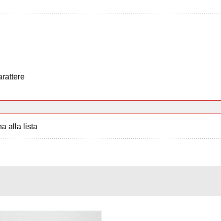
arattere
a alla lista