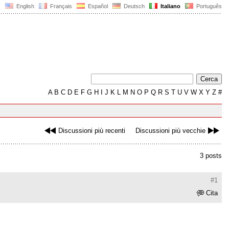
English
Français
Español
Deutsch
Italiano
Português
A
B
C
D
E
F
G
H
I
J
K
L
M
N
O
P
Q
R
S
T
U
V
W
X
Y
Z
#
Discussioni più recenti
Discussioni più vecchie
3 posts
#1
Cita