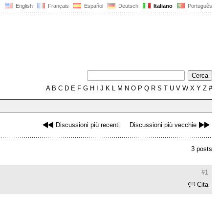
English
Français
Español
Deutsch
Italiano
Português
A
B
C
D
E
F
G
H
I
J
K
L
M
N
O
P
Q
R
S
T
U
V
W
X
Y
Z
#
Discussioni più recenti
Discussioni più vecchie
3 posts
#1
Cita