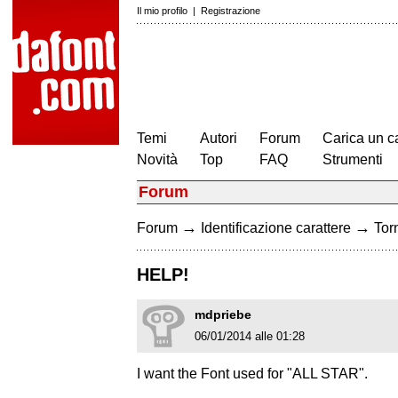
Il mio profilo
|
Registrazione
Temi
Autori
Forum
Carica un c
Novità
Top
FAQ
Strumenti
Forum
→
→
Forum
Identificazione carattere
Torn
HELP!
mdpriebe
06/01/2014 alle 01:28
I want the Font used for "ALL STAR".