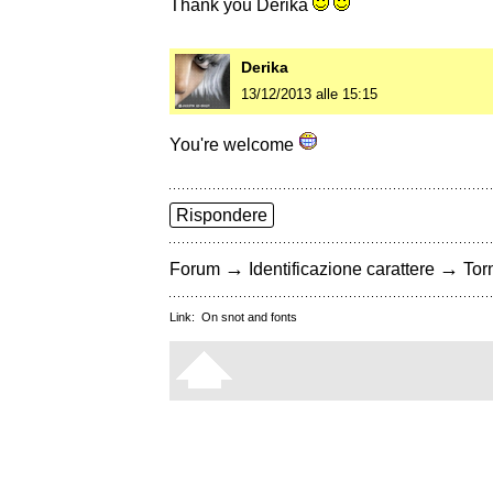
Thank you Derika
Derika
13/12/2013 alle 15:15
You're welcome
Rispondere
→
→
Forum
Identificazione carattere
Torn
Link:
On snot and fonts