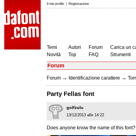
Il mio profilo
|
Registrazione
Temi
Autori
Forum
Carica un c
Novità
Top
FAQ
Strumenti
Forum
→
→
Forum
Identificazione carattere
Torn
Party Fellas font
golfzulu
13/12/2013 alle 14:22
Does anyone know the name of this font?