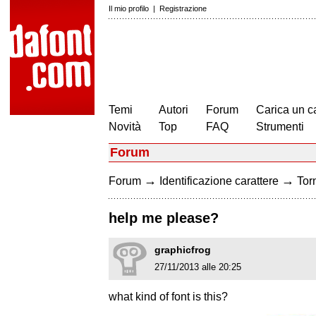
Il mio profilo
|
Registrazione
Temi
Autori
Forum
Carica un c
Novità
Top
FAQ
Strumenti
Forum
→
→
Forum
Identificazione carattere
Torn
help me please?
graphicfrog
27/11/2013 alle 20:25
what kind of font is this?