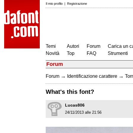
Il mio profilo
|
Registrazione
Temi
Autori
Forum
Carica un c
Novità
Top
FAQ
Strumenti
Forum
→
→
Forum
Identificazione carattere
Torn
What's this font?
Lucas806
24/11/2013 alle 21:56