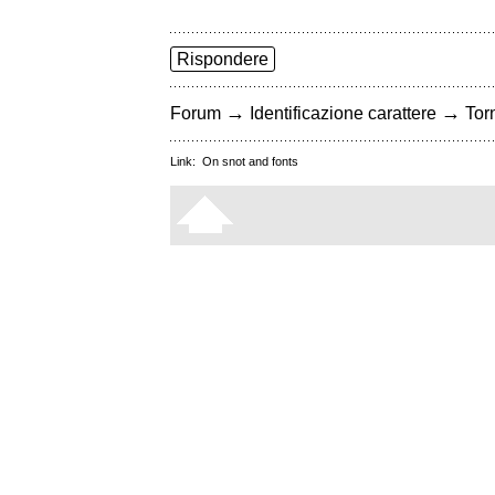
Rispondere
→
→
Forum
Identificazione carattere
Torn
Link:
On snot and fonts