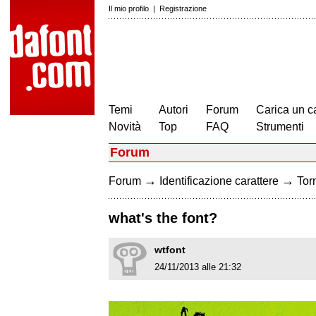
Il mio profilo
|
Registrazione
Temi
Autori
Forum
Carica un c
Novità
Top
FAQ
Strumenti
Forum
→
→
Forum
Identificazione carattere
Torn
what's the font?
wtfont
24/11/2013 alle 21:32