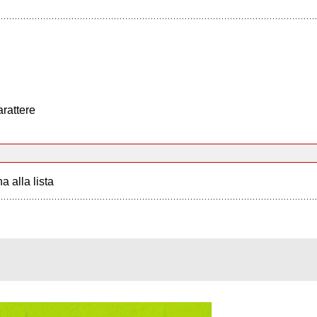
arattere
a alla lista