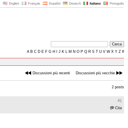
English
Français
Español
Deutsch
Italiano
Português
A
B
C
D
E
F
G
H
I
J
K
L
M
N
O
P
Q
R
S
T
U
V
W
X
Y
Z
#
Discussioni più recenti
Discussioni più vecchie
2 posts
#1
Cita