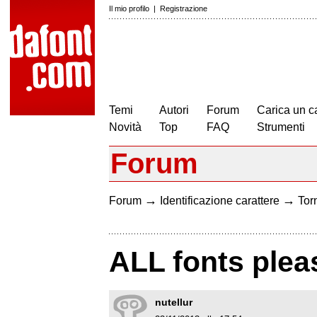
Il mio profilo
|
Registrazione
Temi
Autori
Forum
Carica un c
Novità
Top
FAQ
Strumenti
Forum
→
→
Forum
Identificazione carattere
Torn
ALL fonts plea
nutellur