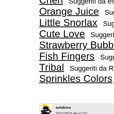
Cheri
Suggeriti da
e
Orange Juice
Su
Little Snorlax
Sug
Cute Love
Suggeri
Strawberry Bub
Fish Fingers
Sugg
Tribal
Suggeriti da
R
Sprinkles Colors
estabros
23/11/2013 alle 17:57