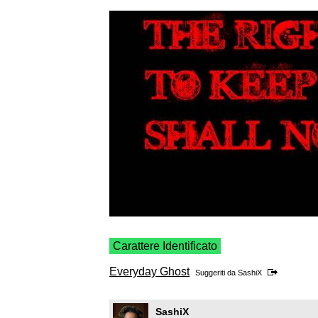
Carattere Identificato
Everyday Ghost
Suggeriti da
SashiX
SashiX