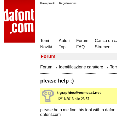
Il mio profilo
|
Registrazione
Temi
Autori
Forum
Carica un c
Novità
Top
FAQ
Strumenti
Forum
→
→
Forum
Identificazione carattere
Torn
please help :)
tigraphics@comcast.net
12/11/2013 alle 23:57
please help me find this font within dafont
dafont.com