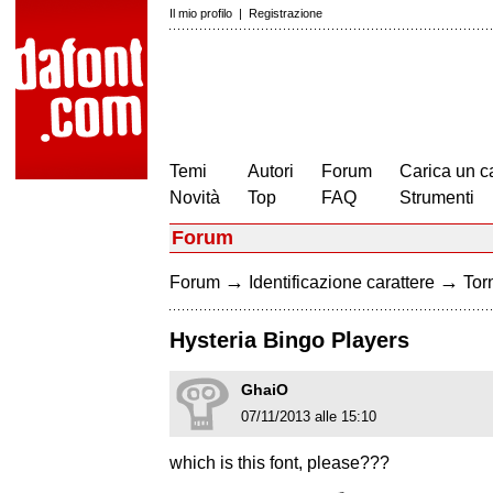
Il mio profilo
|
Registrazione
Temi
Autori
Forum
Carica un c
Novità
Top
FAQ
Strumenti
Forum
→
→
Forum
Identificazione carattere
Torn
Hysteria Bingo Players
GhaiO
07/11/2013 alle 15:10
which is this font, please???