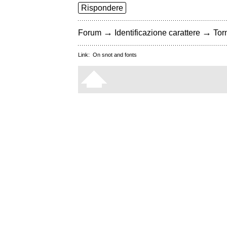
Rispondere
→
→
Forum
Identificazione carattere
Torn
Link:
On snot and fonts