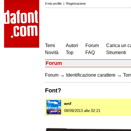
Il mio profilo
|
Registrazione
Temi
Autori
Forum
Carica un c
Novità
Top
FAQ
Strumenti
Forum
→
→
Forum
Identificazione carattere
Torn
Font?
wnf
08/09/2013 alle 02:21