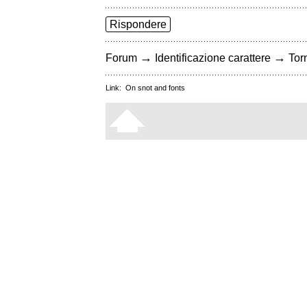
Rispondere
→
→
Forum
Identificazione carattere
Torn
Link:
On snot and fonts