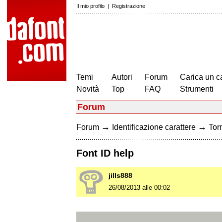
Il mio profilo
|
Registrazione
Temi
Autori
Forum
Carica un c
Novità
Top
FAQ
Strumenti
Forum
→
→
Forum
Identificazione carattere
Torn
Font ID help
jills888
26/08/2013 alle 00:02