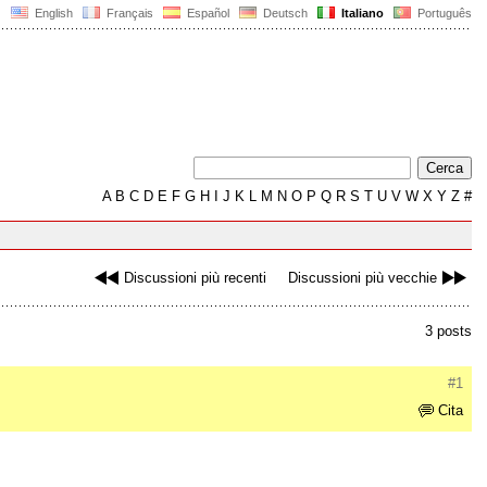
English
Français
Español
Deutsch
Italiano
Português
A
B
C
D
E
F
G
H
I
J
K
L
M
N
O
P
Q
R
S
T
U
V
W
X
Y
Z
#
Discussioni più recenti
Discussioni più vecchie
3 posts
#1
Cita