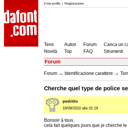
Il mio profilo
|
Registrazione
Temi
Autori
Forum
Carica un c
Novità
Top
FAQ
Strumenti
Forum
→
→
Forum
Identificazione carattere
Torn
Cherche quel type de police s
pedritto
18/09/2010 alle 01:19
Bonsoir à tous.
cela fait quelques jours que je cherche le t