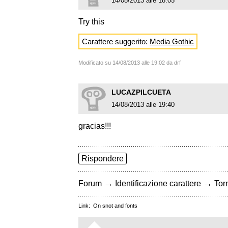
14/08/2013 alle 18:05
Try this
Carattere suggerito:
Media Gothic
Modificato su 14/08/2013 alle 19:02 da drf
LUCAZPILCUETA
14/08/2013 alle 19:40
gracias!!!
Rispondere
→
→
Forum
Identificazione carattere
Torn
Link:
On snot and fonts