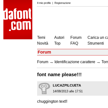
Il mio profilo
|
Registrazione
Temi
Autori
Forum
Carica un c
Novità
Top
FAQ
Strumenti
Forum
→
→
Forum
Identificazione carattere
Torn
font name please!!!
LUCAZPILCUETA
14/08/2013 alle 17:51
chuggington text!!